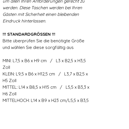
um allen Ihren Anforderungen gerecht zu
werden. Diese Taschen werden bei Ihren
Gästen mit Sicherheit einen bleibenden
Eindruck hinterlassen.
!!! STANDARDGRÖSSEN !!!
Bitte überprüfen Sie die benötigte Größe
und wählen Sie diese sorgfältig aus
MINI: L7,5 x B6 x H9 cm / L3 x B2,5 x H3,5
Zoll
KLEIN: L9,5 x B6 x H12,5 cm / L3,7 x B2,5 x
H5 Zoll
MITTEL: L14 x B8,5 x H15 cm / L5,5 x B3,3 x
H6 Zoll
MITTELHOCH: L14 x B9 x H23 cm/L5,5 x B3,5
x H9 Zoll
GROSS: L21,5 x B10,5 x H23 cm / L8,5 x B4
x H9 Zoll
GROSS HOCH: L19 x B11 x H35 cm/L7,5 x