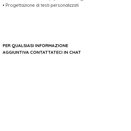
• Progettazione di testi personalizzati
PER QUALSIASI INFORMAZIONE
AGGIUNTIVA CONTATTATECI IN CHAT
​​​_22200000- 0000-0000-0000-
000000000222_​​_22200000- 0000-
0000-0000-
000000000222_ELABORAZIONE
DELL'ORDINE E TEMPO DI SPEDIZIONE
Prima di iniziare la produzione,
POLITICA DEL NEGOZIO
abbiamo bisogno di tutte le tue
informazioni, parole, colori, caratteri e
Il nostro negozio accetta annullamenti