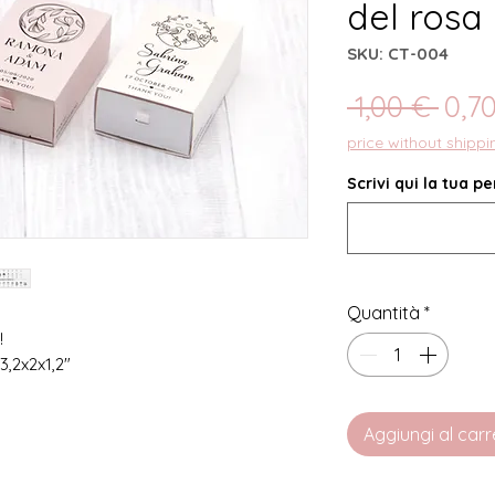
del rosa
SKU: CT-004
Pre
 1,00 € 
0,7
rego
price without shippi
Scrivi qui la tua p
Quantità
*
!
3,2x2x1,2"
Aggiungi al carr