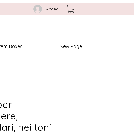
Accedi
vent Boxes
New Page
per
ere,
ari, nei toni