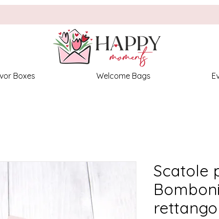
vor Boxes
Welcome Bags
E
Scatole 
Bomboni
rettangol