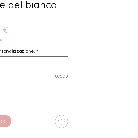
 e del bianco
zzo
Prezzo
0 €
lare
scontato
ng
ersonalizzazione.
*
0/500
ello