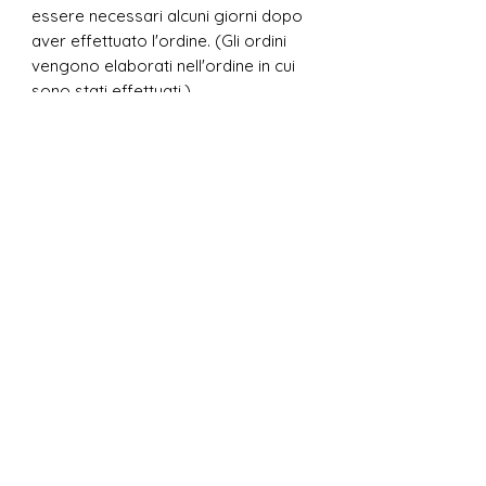
essere necessari alcuni giorni dopo
aver effettuato l'ordine. (Gli ordini
vengono elaborati nell'ordine in cui
sono stati effettuati.)
La produzione insieme alla
progettazione richiede 2-5 giorni
lavorativi, Nei periodi con un elevato
numero di ordini questo termine può
aumentare fino a 3-6 giorni lavorativi
Dopo che tutto è pronto, lo imballiamo
con cura e inviamo il pacco tramite
Spedizione Regolare o Spedizione
Veloce a seconda dell'opzione scelta
da te. Il tempo di consegna dipende
dalla tua posizione e puoi vederlo
quando controlli il tuo ordine
!SUL DESIGN!
Puoi scegliere qualsiasi disegno o