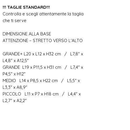
!!! TAGLIE STANDARD!!!
Controlla e scegli attentamente la taglia
che ti serve
DIMENSIONE ALLA BASE
ATTENZIONE – STRETTO VERSO L'ALTO
GRANDE+ L20 x L12 x H32 cm / L7,8" x
L4,8" x A12,5"
GRANDE L19 x P11,5 x H31 cm / L7,4" x
P4,5" x H12"
MEDIO L14 x P8,5 x H22 cm / L5,5" x
L3,3" x A8,9"
PICCOLO L11 x P7 x H18 cm / L4,4" x
L2,7" x A2,2"