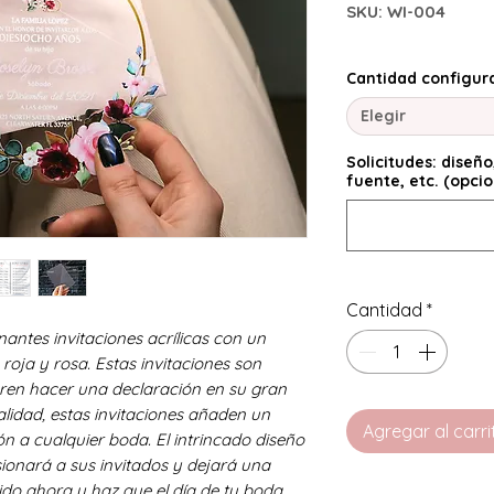
SKU: WI-004
Cantidad configur
Elegir
Solicitudes: diseño
fuente, etc. (opcio
Cantidad
*
ntes invitaciones acrílicas con un
roja y rosa. Estas invitaciones son
eren hacer una declaración en su gran
calidad, estas invitaciones añaden un
Agregar al carri
ón a cualquier boda. El intrincado diseño
onará a sus invitados y dejará una
do ahora y haz que el día de tu boda