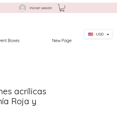
Iniciar sesión
USD
vent Boxes
New Page
nes acrílicas
ía Roja y