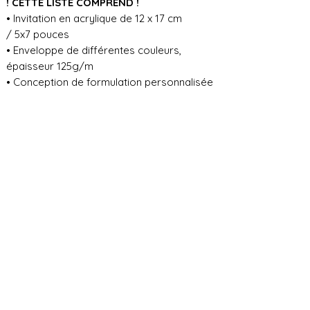
! CETTE LISTE COMPREND !
• Invitation en acrylique de 12 x 17 cm
/ 5x7 pouces
• Enveloppe de différentes couleurs,
épaisseur 125g/m
• Conception de formulation personnalisée
POUR TOUTE INFORMATION
COMPLÉMENTAIRE VEUILLEZ NOUS
CONTACTER EN CHAT
TRAITEMENT DE LA COMMANDE ET
DÉLAI D'EXPÉDITION
Avant de commencer la production,
POLITIQUE DE LA BOUTIQUE
nous avons besoin de toutes les