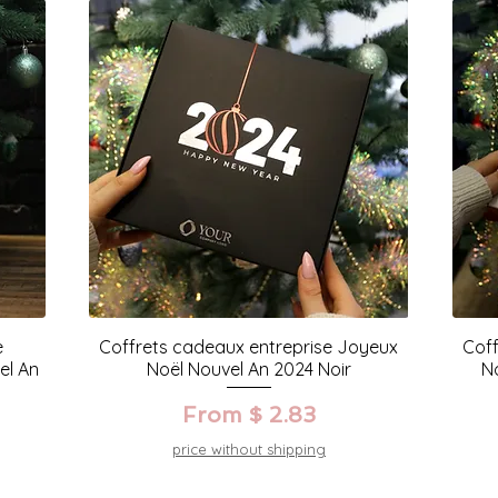
e
Coffrets cadeaux entreprise Joyeux
Coff
el An
Noël Nouvel An 2024 Noir
N
From $ 2.83
price without shipping