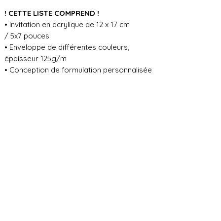
! CETTE LISTE COMPREND !
• Invitation en acrylique de 12 x 17 cm
/ 5x7 pouces
• Enveloppe de différentes couleurs,
épaisseur 125g/m
• Conception de formulation personnalisée
POUR TOUTE INFORMATION
COMPLÉMENTAIRE VEUILLEZ NOUS
CONTACTER EN CHAT
TRAITEMENT DE LA COMMANDE ET
DÉLAI D'EXPÉDITION