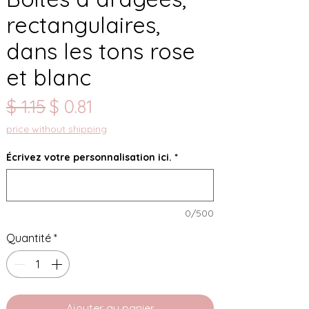
rectangulaires,
dans les tons rose
et blanc
Prix
Prix
$ 1.15
$ 0.81
original
promotionnel
price without shipping
Écrivez votre personnalisation ici.
*
0/500
Quantité
*
Ajouter au panier